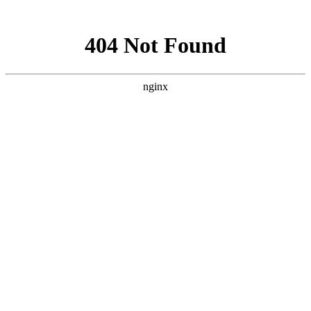
网站地图
汉中清波农业科技发展有限责任
公司
网站首页
公司概况
新闻中心
企业文化
产品展示
党群工作
招商加盟
人才招聘
法规政策
联系我们