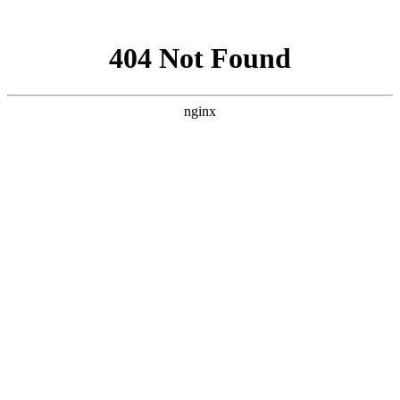
网站地图
汉中清波农业科技发展有限责任
公司
网站首页
公司概况
新闻中心
企业文化
产品展示
党群工作
招商加盟
人才招聘
法规政策
联系我们
新闻中心