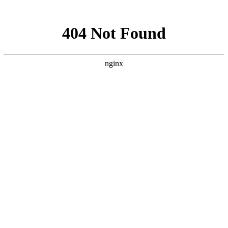
网站地图
汉中清波农业科技发展有限责任
公司
网站首页
公司概况
新闻中心
企业文化
产品展示
党群工作
招商加盟
人才招聘
法规政策
联系我们
相关栏目