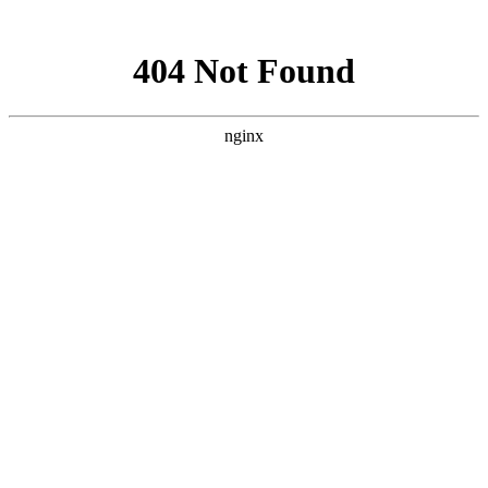
网站地图
汉中清波农业科技发展有限责任
公司
网站首页
公司概况
新闻中心
企业文化
产品展示
党群工作
招商加盟
人才招聘
法规政策
联系我们
新闻中心